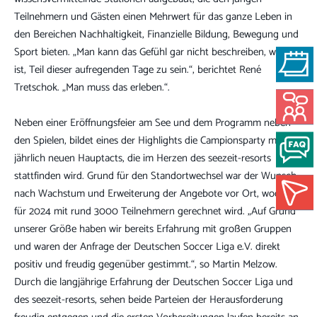
Teilnehmern und Gästen einen Mehrwert für das ganze Leben in
den Bereichen Nachhaltigkeit, Finanzielle Bildung, Bewegung und
Sport bieten. „Man kann das Gefühl gar nicht beschreiben, wie es
Jetzt hier Ih
ist, Teil dieser aufregenden Tage zu sein.“, berichtet René
Tretschok. „Man muss das erleben.“.
G
UN
SEE
Neben einer Eröffnungsfeier am See und dem Programm neben
Joach
1624
den Spielen, bildet eines der Highlights die Campionsparty mit
H
jährlich neuen Hauptacts, die im Herzen des seezeit-resorts
Tel.:
stattfinden wird. Grund für den Standortwechsel war der Wunsch
Mail:
nach Wachstum und Erweiterung der Angebote vor Ort, wodurch
Alles im Blic
für 2024 mit rund 3000 Teilnehmern gerechnet wird. „Auf Grund
Ihren perfekt
unserer Größe haben wir bereits Erfahrung mit großen Gruppen
und waren der Anfrage der Deutschen Soccer Liga e.V. direkt
DI
positiv und freudig gegenüber gestimmt.“, so Martin Melzow.
Durch die langjährige Erfahrung der Deutschen Soccer Liga und
des seezeit-resorts, sehen beide Parteien der Herausforderung