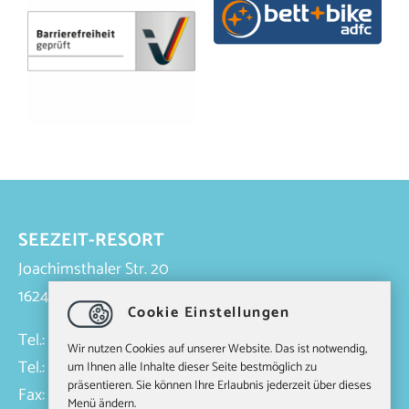
SEEZEIT-RESORT
Joachimsthaler Str. 20
16247 Joachimsthal
Cookie Einstellungen
Tel.: +49 33363 6200 (Rezeption)
Wir nutzen Cookies auf unserer Website. Das ist notwendig,
Tel.: +49 33363 6360 (Seeterrasse)
um Ihnen alle Inhalte dieser Seite bestmöglich zu
präsentieren. Sie können Ihre Erlaubnis jederzeit über dieses
Fax: +49 33363 6271
Menü ändern.